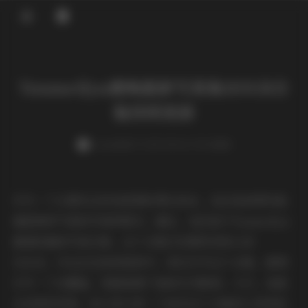
登录
Yuumeilyn虞梅最新写真集103GB合
集持续更新
weme
发布于 2025-08-06 178 次阅读
作为一个长期关注时尚美图的博主粉丝，我总是被那些能
捕捉独特气质的写真所吸引。最近，我沉迷于Yuumeilyn
虞梅的最新写真合集，这个合集已经累积到惊人的
103GB，并且还在持续更新中。每次打开这个合集，都像
打开一个宝藏盒，里面装满了她的艺术瞬间。今天，我就
从读者的视角，和大家分享一下我对这个合集的心得体验